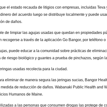
ue el estado recauda de litigios con empresas, incluidas Teva y 
 dinero del acuerdo luego se distribuye localmente y puede usa
ción de daños.
ble de limpiar las agujas usadas que quedan en propiedades púb
n recogerse a través de la aplicación Go Bangor, por teléfono o 
as, puede educar a la comunidad sobre prácticas de eliminación
de riesgo biológico y guantes a prueba de pinchazos, según la
ringas usadas recolecta para la ciudad.
ara eliminar de manera segura las jeringas sucias, Bangor Heal
mo medida de reducción de daños. Wabanaki Public Health and We
rvicios Humanos de Maine.
erilizadas a las personas que consumen drogas las protege de c