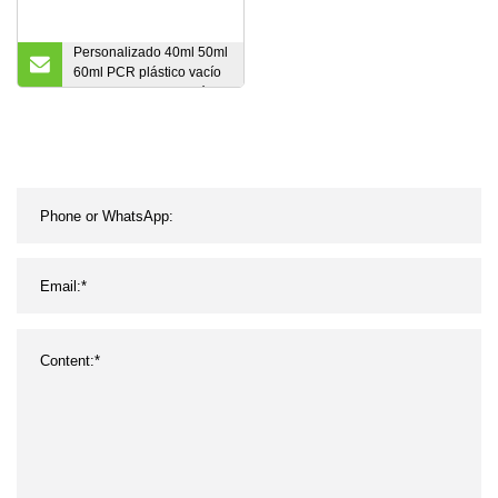
Personalizado 40ml 50ml
60ml PCR plástico vacío
crema de manos loción
exprimidor tubos
cosméticos botella de
plástico tubo de embalaje
cosmético