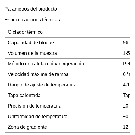
Parametros del producto
Especificaciones técnicas:
Ciclador térmico
Capacidad de bloque
96
Volumen de la muestra
1-50 
Método de calefacción/refrigeración
Peltie
Velocidad máxima de rampa
6 °C/
Rango de ajuste de temperatura
4-10
Tapa calentada
Tapa 
Precisión de temperatura
±0,2
Uniformidad de temperatura
±0,2
Zona de gradiente
12 c