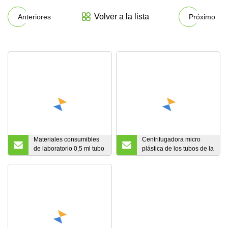
Volver a la lista
Anteriores
Próximo
Materiales consumibles
Centrifugadora micro
de laboratorio 0,5 ml tubo
plástica de los tubos de la
de PCR de fondo cónico
polimerización en cadena
de tubos de
del tubo de ensayo de
microcentrífuga de 1,5 ml
Siny 0.1ml 0.2ml