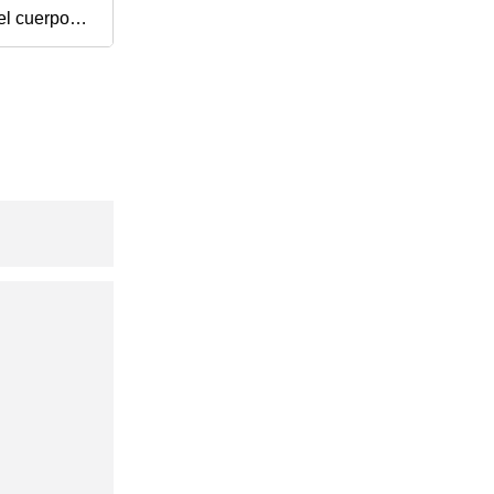
el cuerpo
dor
er del globo
e los
tia