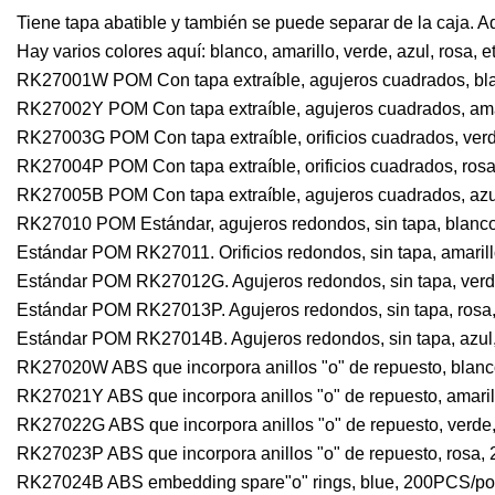
Tiene tapa abatible y también se puede separar de la caja. A
Hay varios colores aquí: blanco, amarillo, verde, azul, rosa, 
RK27001W POM Con tapa extraíble, agujeros cuadrados, b
RK27002Y POM Con tapa extraíble, agujeros cuadrados, am
RK27003G POM Con tapa extraíble, orificios cuadrados, verd
RK27004P POM Con tapa extraíble, orificios cuadrados, rosa,
RK27005B POM Con tapa extraíble, agujeros cuadrados, a
RK27010 POM Estándar, agujeros redondos, sin tapa, bla
Estándar POM RK27011. Orificios redondos, sin tapa, amar
Estándar POM RK27012G. Agujeros redondos, sin tapa, ve
Estándar POM RK27013P. Agujeros redondos, sin tapa, ro
Estándar POM RK27014B. Agujeros redondos, sin tapa, az
RK27020W ABS que incorpora anillos "o" de repuesto, blanco
RK27021Y ABS que incorpora anillos "o" de repuesto, amarill
RK27022G ABS que incorpora anillos "o" de repuesto, verde, 
RK27023P ABS que incorpora anillos "o" de repuesto, rosa, 2
RK27024B ABS embedding spare"o" rings, blue, 200PCS/p