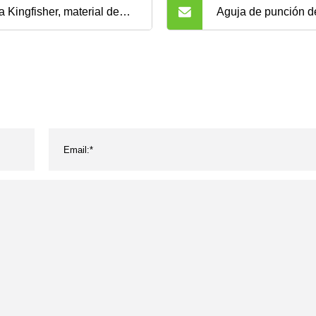
a Kingfisher, material de
Aguja de punción d
ipropileno PP, para
vertebral del aplica
taforma de 96 pozos
quirúrgico del catét
fundos, sin PCR, sin
del cemento óseo d
/ARN, peine estéril de 96
sistemas de cifoplas
tas magnéticas