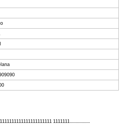
co
a
l
elana
909090
00
1111111111111111 1111111.................