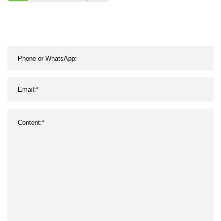
pocillos de baja unión de
longitud extendida de
laboratorio Universal,
enchufes de fábrica