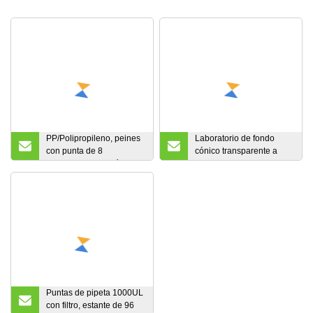
PP/Polipropileno, peines
Laboratorio de fondo
con punta de 8
cónico transparente a
rayas/funda magnética
prueba de fugas PP
con parte inferior en U,
transparente graduado
para Bioer (para placa de
0,5 Ml 1,5 ml tubo de
pozo profundo) para
centrífuga PCR con tapas
extracción de ADN/ARN
de tapón de rosca Precio
con diseño de bloqueo
seguro
Puntas de pipeta 1000UL
con filtro, estante de 96