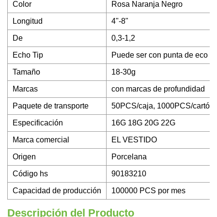
Color
Rosa Naranja Negro
Longitud
4"-8"
De
0,3-1,2
Echo Tip
Puede ser con punta de eco
Tamaño
18-30g
Marcas
con marcas de profundidad
Paquete de transporte
50PCS/caja, 1000PCS/cartón
Especificación
16G 18G 20G 22G
Marca comercial
EL VESTIDO
Origen
Porcelana
Código hs
90183210
Capacidad de producción
100000 PCS por mes
Descripción del Producto