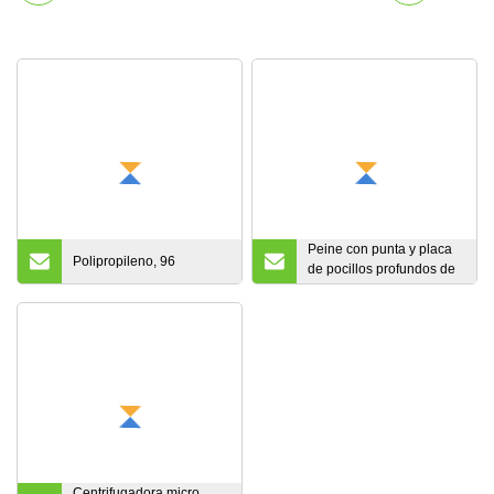
Peine con punta y placa
Polipropileno, 96
de pocillos profundos de
96 pocillos profundos, 2,2
ml, certificado CE de
laboratorio
Centrifugadora micro