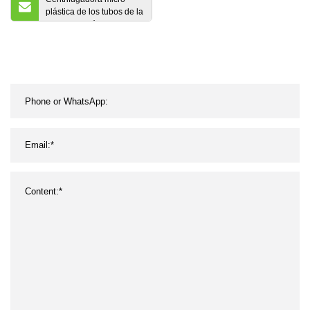
plástica de los tubos de la
polimerización en cadena
del tubo de ensayo de
Siny 0.1ml 0.2ml