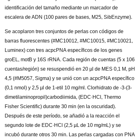
identificación del tamaño mediante un marcador de
escalera de ADN (100 pares de bases, M25, SibEnzyme).
Se acoplaron tres conjuntos de perlas con códigos de
barras fluorescentes (#MC10012, #MC10015, #MC10021,
Luminex) con tres acpcPNA específicos de los genes
groEL, motB y 16S rRNA. Cada región de cuentas (5 x 106
cuentas/región) se resuspendió en 20 µl de MES 0,1 M, pH
4,5 (#M5057, Sigma) y se unió con un acpcPNA específico
(0,1 nmol) y 2,5 µl de 1-etil 10 mg/ml. Clorhidrato de -3-(3-
dimetilaminopropil)carbodiimida, (EDC·HCl, Thermo
Fisher Scientific) durante 30 min (en la oscuridad).
Después de este período, se añadió a la reacción el
segundo lote de EDC·HCl (2,5 µL de 10 mg/mL) y se
incubó durante otros 30 min. Las perlas cargadas con PNA