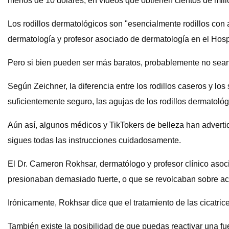
menos de 10 dólares, en vídeos que obtienen cientos de millo
Los rodillos dermatológicos son "esencialmente rodillos con a
dermatología y profesor asociado de dermatología en el Hosp
Pero si bien pueden ser más baratos, probablemente no sean 
Según Zeichner, la diferencia entre los rodillos caseros y lo
suficientemente seguro, las agujas de los rodillos dermatoló
Aún así, algunos médicos y TikTokers de belleza han advertido 
sigues todas las instrucciones cuidadosamente.
El Dr. Cameron Rokhsar, dermatólogo y profesor clínico asoc
presionaban demasiado fuerte, o que se revolcaban sobre acn
Irónicamente, Rokhsar dice que el tratamiento de las cicatric
También existe la posibilidad de que puedas reactivar una fuen